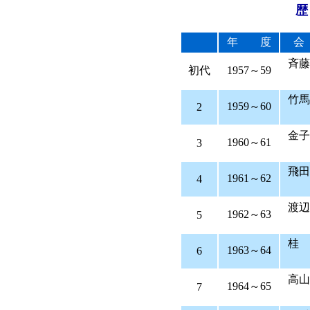
歴
年 度
会
斉
初代
1957～59
竹
1959～60
2
金
1960～61
3
飛
1961～62
4
渡
1962～63
5
桂
1963～64
6
高
1964～65
7